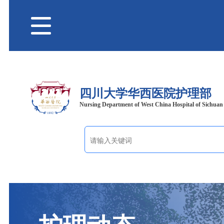
四川大学华西医院护理部
Nursing Department of West China Hospital of Sichuan 