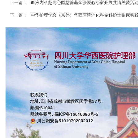
上一篇：
血液内科赴同心圆慈善基金会爱心小家开展共情关爱活
下一篇：
中华护理学会（京外）华西医院消化科专科护士临床实
四川大学华西医院护理部
Nursing Department of West China Hospital
of Sichuan University
联系我们
地址:四川省成都市武侯区国学巷37号
邮编:610041
网站备案号: 蜀ICP备16010396号-5
川公网安备51010702002012