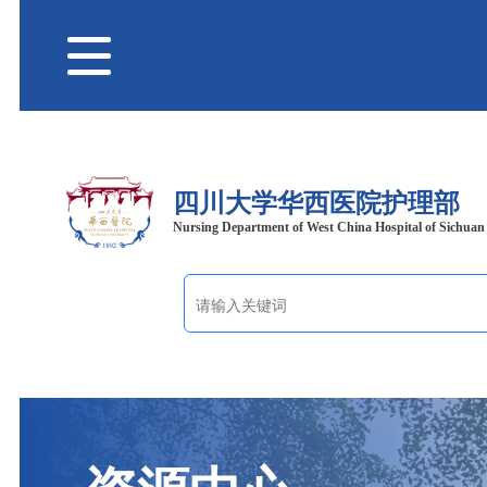
四川大学华西医院护理部
Nursing Department of West China Hospital of Sichuan 