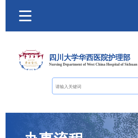
四川大学华西医院护理部
Nursing Department of West China Hospital of Sichuan 