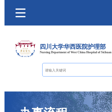
四川大学华西医院护理部
Nursing Department of West China Hospital of Sichuan 