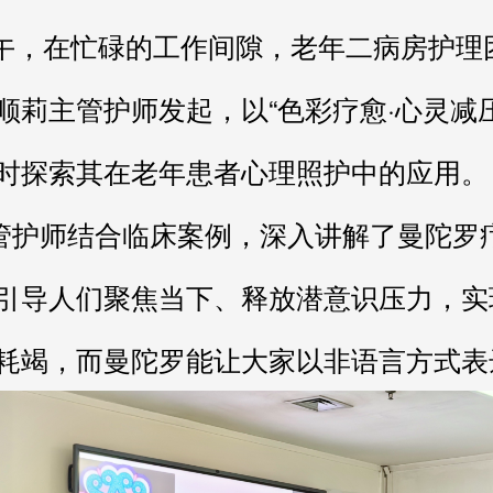
顺莉主管护师发起，以“色彩疗愈·心灵减
时探索其在老年患者心理照护中的应用。
引导人们聚焦当下、释放潜意识压力，实
耗竭，而曼陀罗能让大家以非语言方式表