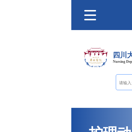
四川
Nursing Dep