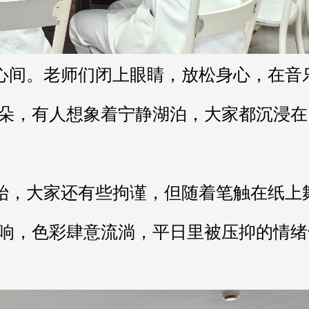
朵，有人想象着宁静湖泊，大家都沉浸在
响，色彩肆意流淌，平日里被压抑的情绪