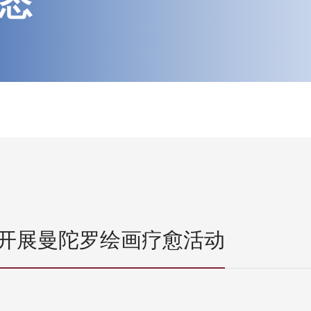
态
开展曼陀罗绘画疗愈活动