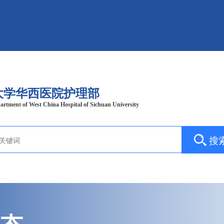
大学华西医院护理部
artment of West China Hospital of Sichuan University
搜